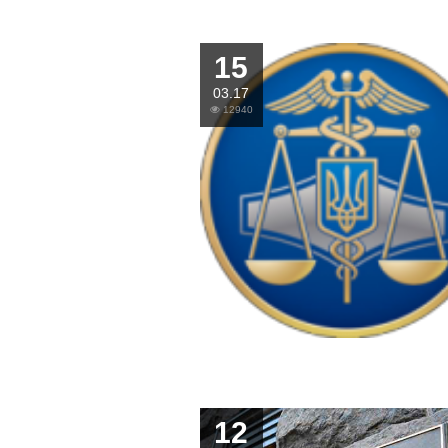
15
03.17
12940
12