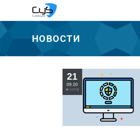
НОВОСТИ
21
09.20
10708