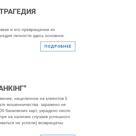
 ТРАГЕДИЯ
ловеке и его превращении из
гедия личности здесь основное.
ПОДРОБНЕЕ
АНКІНГ"
жение, нацеленное на клиентов 5
ьтате мошенничества: заражено не
 банковских карт, украдено около
тря на наличие случаев успешного
оваться не успели) возвращены