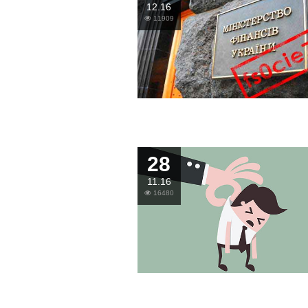
12.16
11909
28
11.16
16480