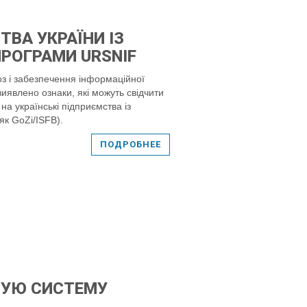
ТВА УКРАЇНИ ІЗ
РОГРАМИ URSNIF
оз і забезпечення інформаційної
явлено ознаки, які можуть свідчити
а українські підприємства із
як GoZi/ISFB).
ПОДРОБНЕЕ
ВУЮ СИСТЕМУ