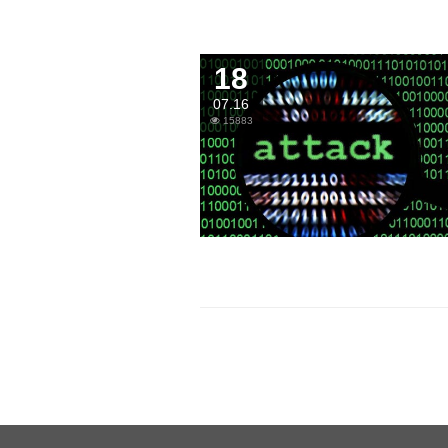
18
07.16
15883