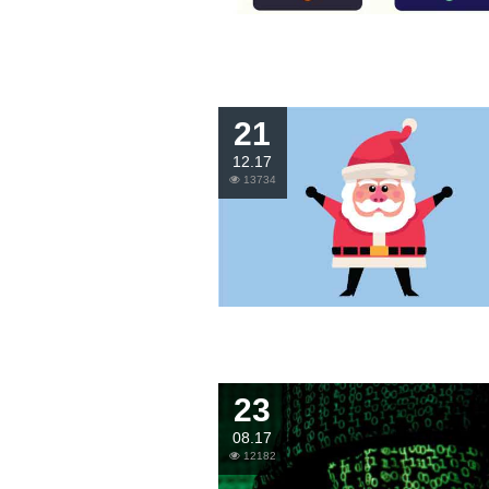
21
12.17
13734
23
08.17
12182