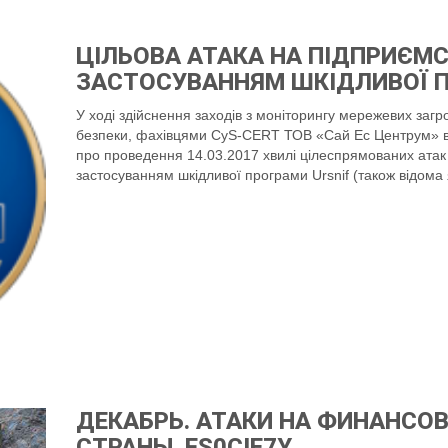
ЦІЛЬОВА АТАКА НА ПІДПРИЄМС
ЗАСТОСУВАННЯМ ШКІДЛИВОЇ П
У ході здійснення заходів з моніторингу мережевих загр
безпеки, фахівцями CyS-CERT ТОВ «Сай Ес Центрум» ви
про проведення 14.03.2017 хвилі цілеспрямованих атак н
застосуванням шкідливої програми Ursnif (також відома 
ДЕКАБРЬ. АТАКИ НА ФИНАНСО
СТРАНЫ. FS0CIE7Y.