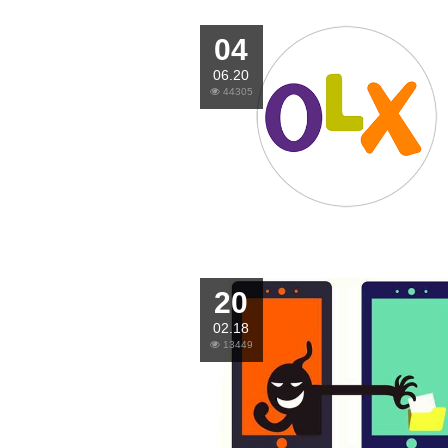
04
06.20
44305
20
02.18
13449