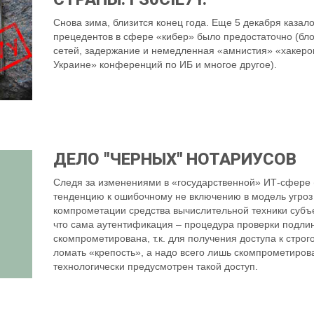
Снова зима, близится конец года. Еще 5 декабря казал
прецедентов в сфере «кибер» было предостаточно (бло
сетей, задержание и немедленная «амнистия» «хакеров
Украине» конференций по ИБ и многое другое).
ДЕЛО "ЧЕРНЫХ" НОТАРИУСОВ
Следя за изменениями в «государственной» ИТ-сфере (
тенденцию к ошибочному не включению в модель угроз
компрометации средства вычислительной техники субъек
что сама аутентификация – процедура проверки подли
скомпрометирована, т.к. для получения доступа к стр
ломать «крепость», а надо всего лишь скомпрометироват
технологически предусмотрен такой доступ.