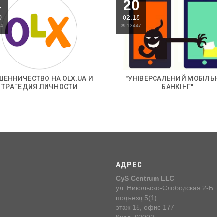
4
20
0
02.18
04
13447
ЕННИЧЕСТВО НА OLX.UA И
"УНІВЕРСАЛЬНИЙ МОБІЛЬ
ТРАГЕДИЯ ЛИЧНОСТИ
БАНКІНГ"
АДРЕС
CyS Centrum LLC
ул. Никольско-Слободская 2-Б
подъезд 5(1)
этаж 15, офис 177