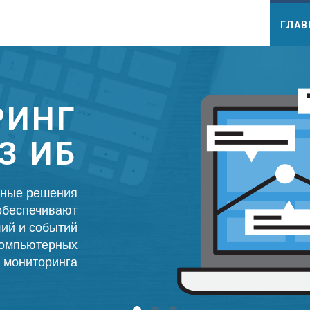
ГЛАВ
Г
Б
я
т
й
х
а