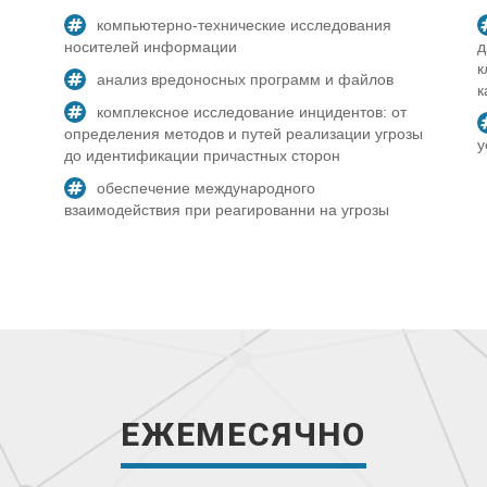
компьютерно-технические исследования
носителей информации
д
к
анализ вредоносных программ и файлов
к
комплексное исследование инцидентов: от
определения методов и путей реализации угрозы
у
до идентификации причастных сторон
обеспечение международного
взаимодействия при реагированни на угрозы
ЕЖЕМЕСЯЧНО