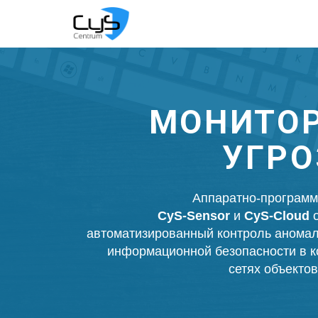
МОНИТОРИН
УГРОЗ И
Аппаратно-программные решени
CyS-Sensor
и
CyS-Cloud
обеспечиваю
автоматизированный контроль аномалий и событи
информационной безопасности в компьютерны
сетях объектов мониторинг