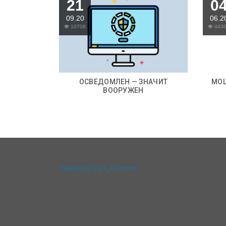
21
0
09.20
06.2
10708
443
ОСВЕДОМЛЕН — ЗНАЧИТ
МОШ
ВООРУЖЕН
Tweets by CyS_Centrum